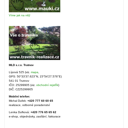
Víme jak na něj!
MLD s.r.o. Trutnov
Lípová 525 (viz.
mapa
,
GPS: 50°33'37.623"N, 15°54'27.576"E)
541 01 Trutnov
IČO: 25299905 (viz.
obchodní rejstřík
)
DIČ: CZ25299905
Mobilní telefon:
Michal Dufek:
+420 777 60 60 65
realizace, odborné poradenství
Lenka Dufková:
+420 776 65 65 62
e-shop, objednávky, zasílání, fakturace